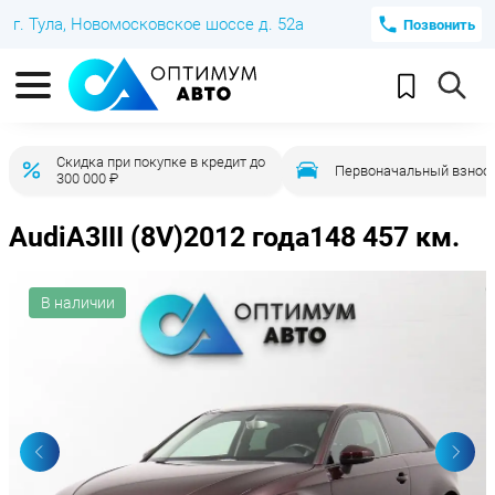
г. Тула, Новомосковское шоссе д. 52а
Позвонить
Скидка при покупке в кредит до
Первоначальный взнос 
300 000 ₽
Audi
A3
III (8V)
2012 года
148 457 км.
В наличии