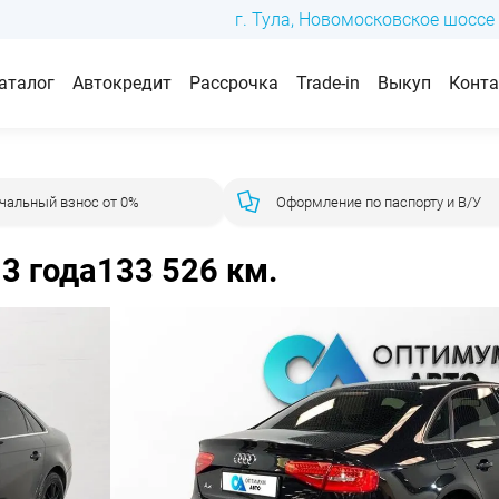
г. Тула, Новомосковское шоссе 
аталог
Автокредит
Рассрочка
Trade-in
Выкуп
Конт
чальный взнос от 0%
Оформление по паспорту и В/У
3 года
133 526 км.