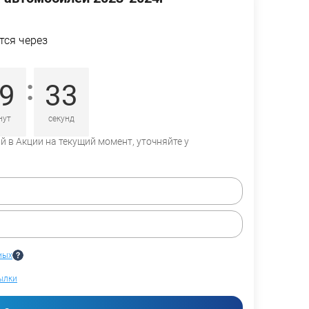
тся через
:
9
33
нут
секунд
 в Акции на текущий момент, уточняйте у
ных
ылки