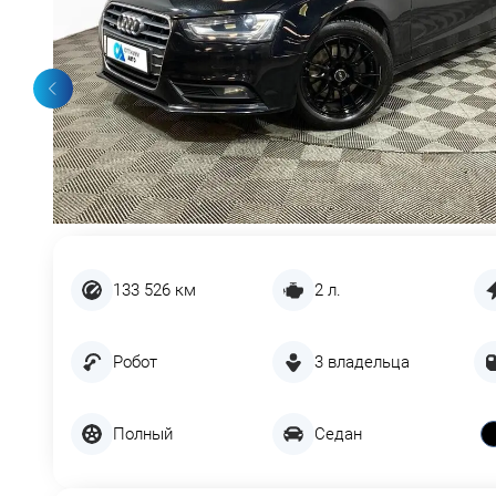
133 526 км
2 л.
Робот
3 владельца
Полный
Седан