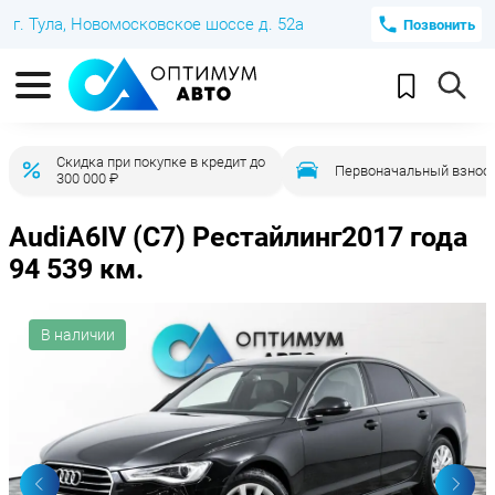
г. Тула, Новомосковское шоссе д. 52а
Позвонить
Скидка при покупке в кредит до
Первоначальный взнос 
300 000 ₽
Audi
A6
IV (C7) Рестайлинг
2017 года
94 539 км.
В наличии