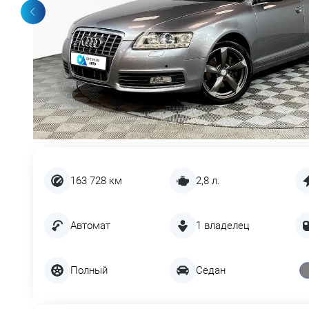
163 728 км
2,8 л.
Автомат
1 владелец
Полный
Седан