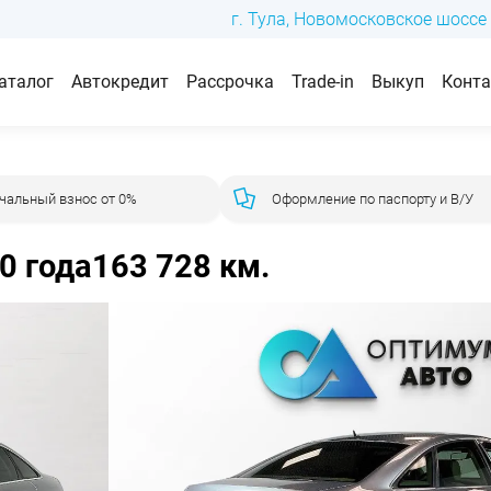
г. Тула, Новомосковское шоссе 
аталог
Автокредит
Рассрочка
Trade-in
Выкуп
Конт
чальный взнос от 0%
Оформление по паспорту и В/У
0 года
163 728 км.