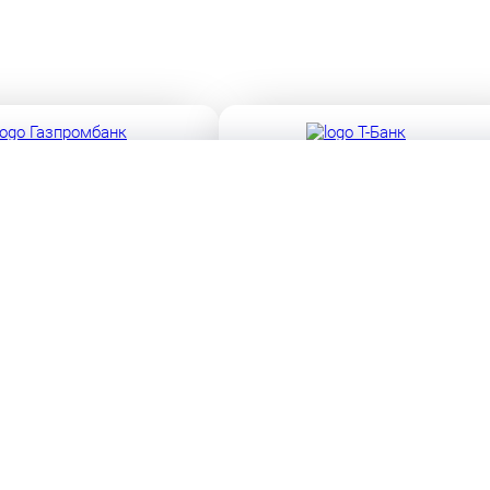
Ф № 354 от 29.12.2014
Лицензия ЦБ РФ № 2673 от 09.07.2024 г
Ф № 1000 от 08.07.2015
Лицензия ЦБ РФ № 354 от 29.12.2014
Все банки
ТОМОБИЛИ
УСЛУГИ
робегом
Автокредитование
Trade-in