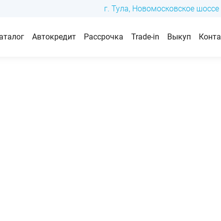
г. Тула, Новомосковское шоссе 
аталог
Автокредит
Рассрочка
Trade-in
Выкуп
Конт