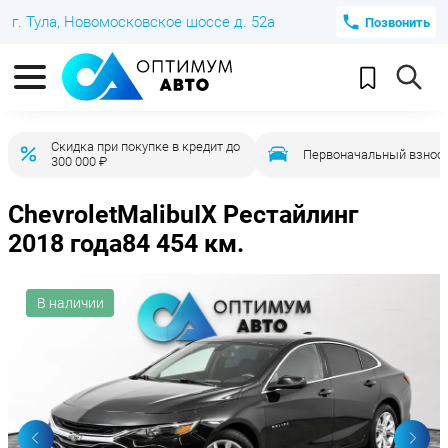
г. Тула, Новомосковское шоссе д. 52а
Позвонить
Скидка при покупке в кредит до
Первоначальный взнос 
300 000 ₽
Chevrolet
Malibu
IX Рестайлинг
2018 года
84 454 км.
В наличии