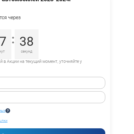
тся через
:
7
37
нут
секунд
 в Акции на текущий момент, уточняйте у
ных
ылки