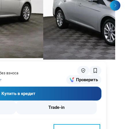
 без взноса
Проверить
т
Купить в кредит
Trade-in