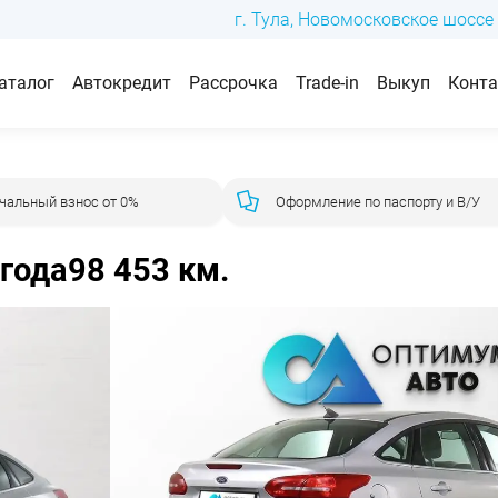
г. Тула, Новомосковское шоссе 
аталог
Автокредит
Рассрочка
Trade-in
Выкуп
Конт
чальный взнос от 0%
Оформление по паспорту и В/У
 года
98 453 км.