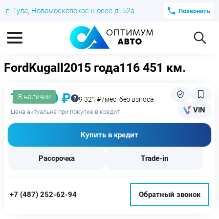
г. Тула, Новомосковское шоссе д. 52а
Позвонить
Ford
Kuga
II
2015 года
116 451 км.
739 000 ₽
В наличии
9 321 ₽/мес. без взноса
VIN
Цена актуальна при покупке в кредит
Купить в кредит
Рассрочка
Trade-in
+7 (487) 252-62-94
Обратный звонок