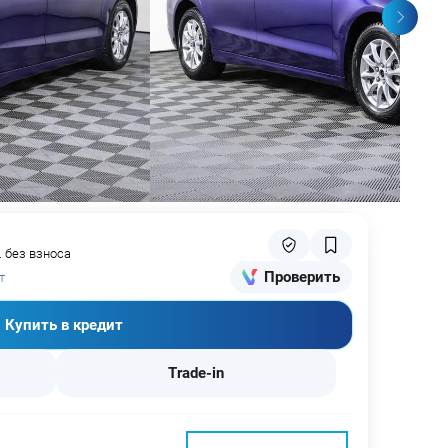
. без взноса
Проверить
т
Купить в кредит
Trade-in