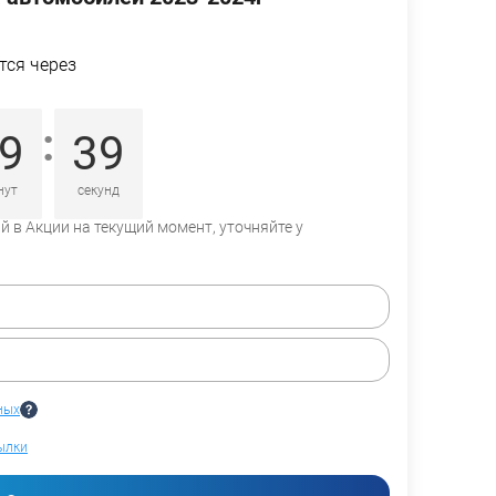
тся через
:
9
38
нут
секунд
 в Акции на текущий момент, уточняйте у
ных
ылки