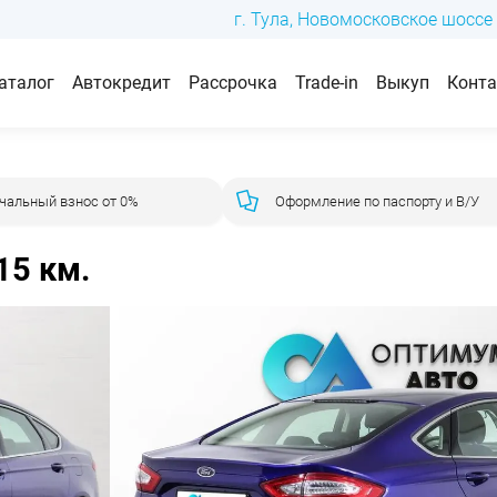
г. Тула, Новомосковское шоссе 
аталог
Автокредит
Рассрочка
Trade-in
Выкуп
Конт
чальный взнос от 0%
Оформление по паспорту и В/У
15 км.