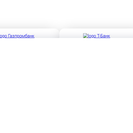
Ф № 354 от 29.12.2014
Лицензия ЦБ РФ № 2673 от 09.07.2024 г
Ф № 1000 от 08.07.2015
Лицензия ЦБ РФ № 354 от 29.12.2014
Все банки
ТОМОБИЛИ
УСЛУГИ
робегом
Автокредитование
Trade-in