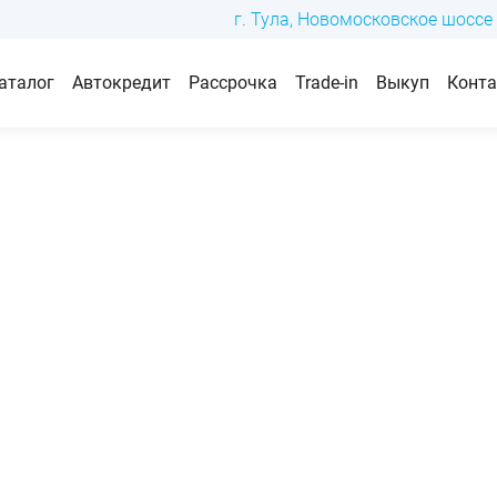
г. Тула, Новомосковское шоссе 
аталог
Автокредит
Рассрочка
Trade-in
Выкуп
Конт