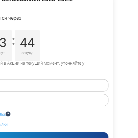
тся через
:
3
43
нут
секунд
 в Акции на текущий момент, уточняйте у
ных
ылки