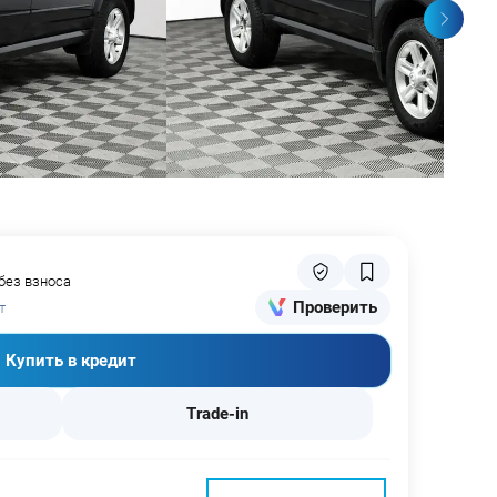
 без взноса
Проверить
т
Купить в кредит
Trade-in