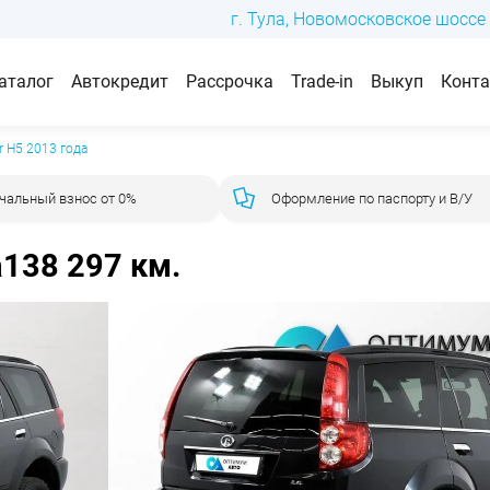
г. Тула, Новомосковское шоссе 
аталог
Автокредит
Рассрочка
Trade-in
Выкуп
Конт
er H5 2013 года
чальный взнос от 0%
Оформление по паспорту и В/У
а
138 297 км.