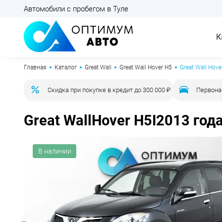
Автомобили с пробегом в Туле
К
Главная
Каталог
Great Wall
Great Wall Hover H5
Great Wall Hov
Скидка при покупке в кредит до 300 000 ₽
Первона
Great Wall
Hover H5
I
2013 год
В наличии