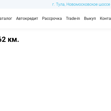
г. Тула, Новомосковское шоссе 
аталог
Автокредит
Рассрочка
Trade-in
Выкуп
Конт
62 км.