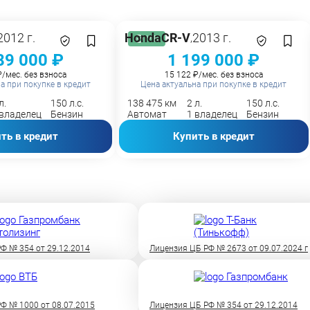
2012 г.
Honda
CR-V
2013 г.
,
VIN
89 000 ₽
1 199 000 ₽
₽/мес. без взноса
15 122 ₽/мес. без взноса
а при покупке в кредит
Цена актуальна при покупке в кредит
л.
150 л.с.
138 475 км
2 л.
150 л.с.
 владелец
Бензин
Автомат
1 владелец
Бензин
ть в кредит
Купить в кредит
Ф № 354 от 29.12.2014
Лицензия ЦБ РФ № 2673 от 09.07.2024 г
Ф № 1000 от 08.07.2015
Лицензия ЦБ РФ № 354 от 29.12.2014