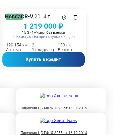
Honda
CR-V
2014 г.
,
VIN
1 219 000 ₽
15 374 ₽/мес. без взноса
Цена актуальна при покупке в кредит
129 154 км
2 л.
150 л.с.
Автомат
1 владелец
Бензин
Купить в кредит
Лицензия ЦБ РФ № 1326 от 16.01.2015
Лицензия ЦБ РФ № 3255 от 16.12.2014