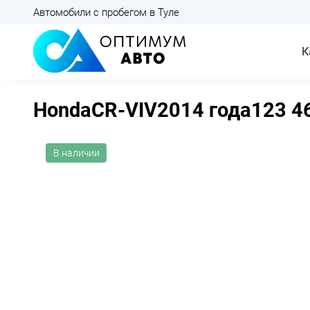
Автомобили с пробегом в Туле
К
Honda
CR-V
IV
2014 года
123 4
В наличии