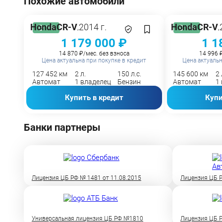
Похожие автомобили
Honda
CR-V
2014 г.
Honda
CR-V
,
,
VIN
VIN
1 179 000 ₽
1 1
14 870 ₽/мес. без взноса
14 996 
Цена актуальна при покупке в кредит
Цена актуальн
127 452 км
2 л.
150 л.с.
145 600 км
2 
Автомат
1 владелец
Бензин
Автомат
1
Купить в кредит
Купи
Банки партнеры
Лицензия ЦБ РФ № 1481 от 11.08.2015
Лицензия ЦБ Р
Универсальная лицензия ЦБ РФ №1810
Лицензия ЦБ Р