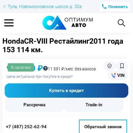
г. Тула, Новомосковское шоссе д. 52а
Позвонить
Honda
CR-V
III Рестайлинг
2011 года
153 114 км.
919 000 ₽
В наличии
11 591 ₽/мес. без взноса
VIN
Цена актуальна при покупке в кредит
Купить в кредит
Рассрочка
Trade-in
+7 (487) 252-62-94
Обратный звонок