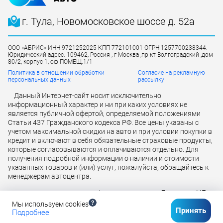
г. Тула, Новомосковское шоссе д. 52а
ООО «АБРИС» ИНН 9721252025 КПП 772101001 ОГРН 1257700238344.
Юридический адрес: 109462, Россия , г Москва ,пр-кт Волгоградский ,дом
80/2, корпус 1, оф ПОМЕЩ.1/1
Политика в отношении обработки
Согласие на рекламную
персональных данных
рассылку
Данный Интернет-сайт носит исключительно
информационный характер и ни при каких условиях не
является публичной офертой, определяемой положениями
Статьи 437 Гражданского кодекса РФ. Все цены указаны с
учетом максимальной скидки на авто и при условии покупки в
кредит и включают в себя обязательные страховые продукты,
которые согласовываются и оплачиваются отдельно. Для
получения подробной информации о наличии и стоимости
указанных товаров и (или) услуг, пожалуйста, обращайтесь к
менеджерам автоцентра.
Лицензия ЦБ
Кредит предоставляется банком АО «ТБанк»
РФ № 2673 от 09.07.2024 г
Мы используем cookies
Принять
Подробнее