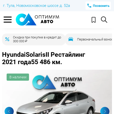
г. Тула, Новомосковское шоссе д. 52а
Позвонить
Скидка при покупке в кредит до
Первоначальный взнос 
300 000 ₽
Hyundai
Solaris
II Рестайлинг
2021 года
55 486 км.
В наличии