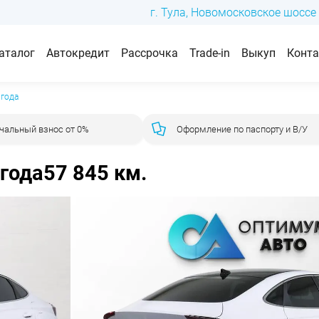
г. Тула, Новомосковское шоссе 
аталог
Автокредит
Рассрочка
Trade-in
Выкуп
Конт
 года
чальный взнос от 0%
Оформление по паспорту и В/У
 года
57 845 км.