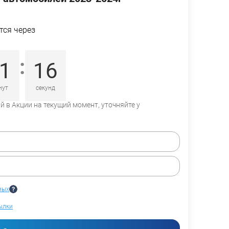
тся через
:
1
16
нут
секунд
 в Акции на текущий момент, уточняйте у
ных
ылки