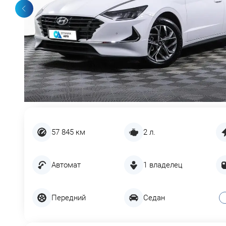
57 845 км
2 л.
Автомат
1 владелец
Передний
Седан