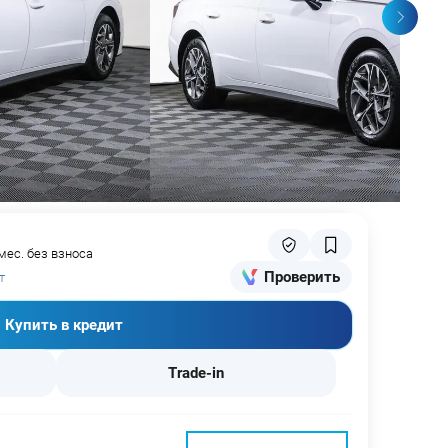
мес. без взноса
Проверить
т
Купить в кредит
Trade-in