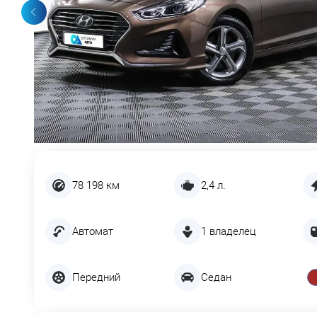
78 198 км
2,4 л.
Автомат
1 владелец
Передний
Седан