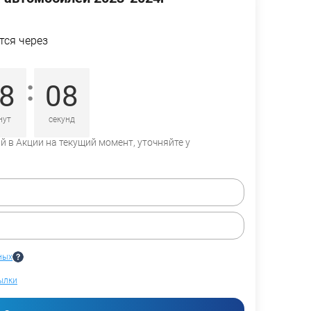
тся через
:
8
07
нут
секунд
 в Акции на текущий момент, уточняйте у
ных
ылки