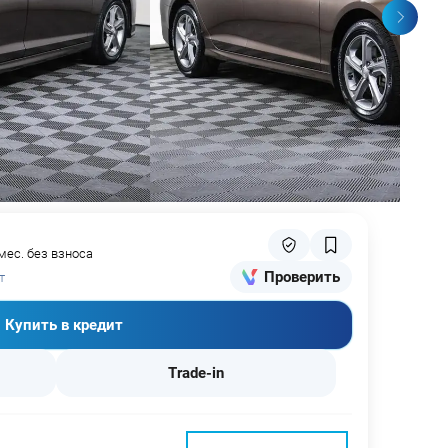
мес. без взноса
Проверить
т
Купить в кредит
Trade-in