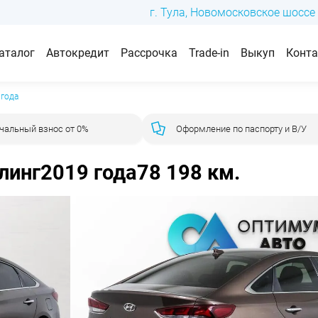
г. Тула, Новомосковское шоссе 
аталог
Автокредит
Рассрочка
Trade-in
Выкуп
Конт
 года
чальный взнос от 0%
Оформление по паспорту и В/У
йлинг
2019 года
78 198 км.