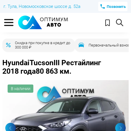
г. Тула, Новомосковское шоссе д. 52а
Позвонить
Скидка при покупке в кредит до
Первоначальный взнос 
300 000 ₽
Hyundai
Tucson
III Рестайлинг
2018 года
80 863 км.
В наличии