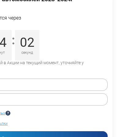
тся через
:
4
01
нут
секунд
 в Акции на текущий момент, уточняйте у
ных
ылки