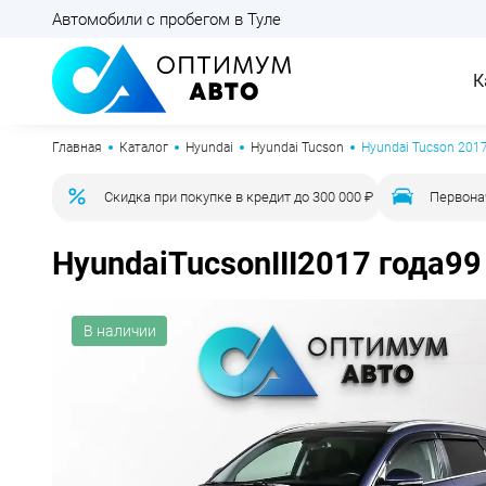
Автомобили с пробегом в Туле
К
Главная
Каталог
Hyundai
Hyundai Tucson
Hyundai Tucson 2017
Скидка при покупке в кредит до 300 000 ₽
Первона
Hyundai
Tucson
III
2017 года
99
В наличии