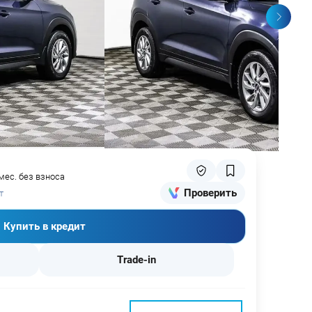
мес. без взноса
Проверить
т
Купить в кредит
Trade-in