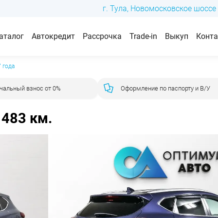
г. Тула, Новомосковское шоссе 
аталог
Автокредит
Рассрочка
Trade-in
Выкуп
Конт
 года
чальный взнос от 0%
Оформление по паспорту и В/У
 483 км.