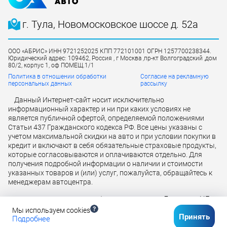
г. Тула, Новомосковское шоссе д. 52а
ООО «АБРИС» ИНН 9721252025 КПП 772101001 ОГРН 1257700238344.
Юридический адрес: 109462, Россия , г Москва ,пр-кт Волгоградский ,дом
80/2, корпус 1, оф ПОМЕЩ.1/1
Политика в отношении обработки
Согласие на рекламную
персональных данных
рассылку
Данный Интернет-сайт носит исключительно
информационный характер и ни при каких условиях не
является публичной офертой, определяемой положениями
Статьи 437 Гражданского кодекса РФ. Все цены указаны с
учетом максимальной скидки на авто и при условии покупки в
кредит и включают в себя обязательные страховые продукты,
которые согласовываются и оплачиваются отдельно. Для
получения подробной информации о наличии и стоимости
указанных товаров и (или) услуг, пожалуйста, обращайтесь к
менеджерам автоцентра.
Лицензия ЦБ
Кредит предоставляется банком АО «ТБанк»
РФ № 2673 от 09.07.2024 г
Мы используем cookies
Принять
Подробнее