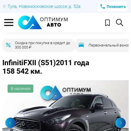
г. Тула, Новомосковское шоссе д. 52а
Позвонить
Скидка при покупке в кредит до
Первоначальный взнос 
300 000 ₽
Infiniti
FX
II (S51)
2011 года
158 542 км.
В наличии