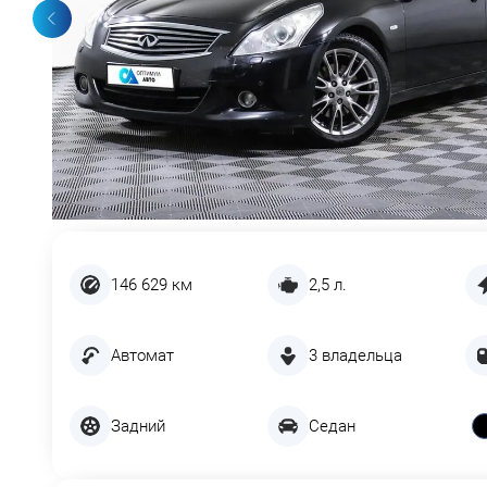
146 629 км
2,5 л.
Автомат
3 владельца
Задний
Седан