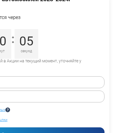
тся через
:
0
04
нут
секунд
 в Акции на текущий момент, уточняйте у
ных
ылки