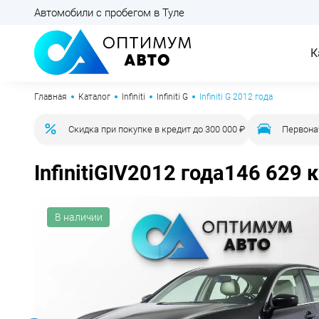
Автомобили с пробегом в Туле
К
Главная
Каталог
Infiniti
Infiniti G
Infiniti G 2012 года
Скидка при покупке в кредит до 300 000 ₽
Первона
Infiniti
G
IV
2012 года
146 629 к
В наличии