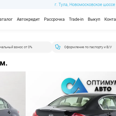
г. Тула, Новомосковское шоссе 
аталог
Автокредит
Рассрочка
Trade-in
Выкуп
Конт
чальный взнос от 0%
Оформление по паспорту и В/У
м.