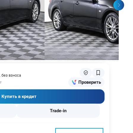
. без взноса
Проверить
т
Купить в кредит
Trade-in