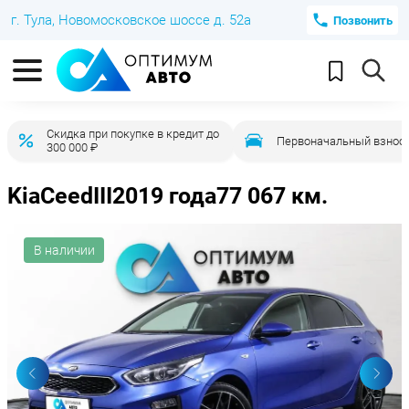
г. Тула, Новомосковское шоссе д. 52а
Позвонить
Скидка при покупке в кредит до
Первоначальный взнос 
300 000 ₽
Kia
Ceed
III
2019 года
77 067 км.
В наличии