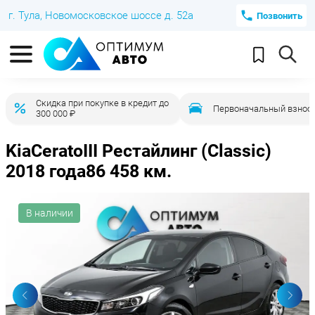
г. Тула, Новомосковское шоссе д. 52а
Позвонить
Скидка при покупке в кредит до
Первоначальный взнос 
300 000 ₽
Kia
Cerato
III Рестайлинг (Classic)
2018 года
86 458 км.
В наличии