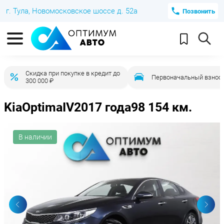
г. Тула, Новомосковское шоссе д. 52а
Позвонить
Скидка при покупке в кредит до
Первоначальный взнос 
300 000 ₽
Kia
Optima
IV
2017 года
98 154 км.
В наличии