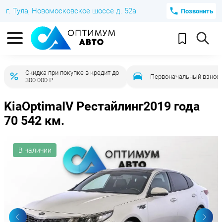
г. Тула, Новомосковское шоссе д. 52а
Позвонить
Скидка при покупке в кредит до
Первоначальный взнос 
300 000 ₽
Kia
Optima
IV Рестайлинг
2019 года
70 542 км.
В наличии