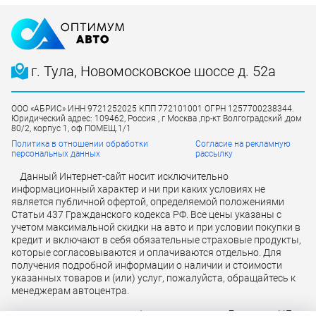
г. Тула, Новомосковское шоссе д. 52а
ООО «АБРИС» ИНН 9721252025 КПП 772101001 ОГРН 1257700238344.
Юридический адрес: 109462, Россия , г Москва ,пр-кт Волгоградский ,дом
80/2, корпус 1, оф ПОМЕЩ.1/1
Политика в отношении обработки
Согласие на рекламную
персональных данных
рассылку
Данный Интернет-сайт носит исключительно
информационный характер и ни при каких условиях не
является публичной офертой, определяемой положениями
Статьи 437 Гражданского кодекса РФ. Все цены указаны с
учетом максимальной скидки на авто и при условии покупки в
кредит и включают в себя обязательные страховые продукты,
которые согласовываются и оплачиваются отдельно. Для
получения подробной информации о наличии и стоимости
указанных товаров и (или) услуг, пожалуйста, обращайтесь к
менеджерам автоцентра.
Лицензия ЦБ
Кредит предоставляется банком АО «ТБанк»