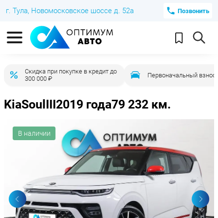
г. Тула, Новомосковское шоссе д. 52а
Позвонить
Скидка при покупке в кредит до
Первоначальный взнос 
300 000 ₽
Kia
Soul
III
2019 года
79 232 км.
В наличии