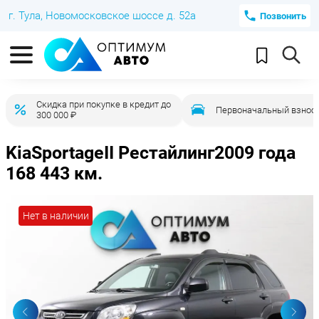
г. Тула, Новомосковское шоссе д. 52а
Позвонить
Скидка при покупке в кредит до
Первоначальный взнос 
300 000 ₽
Kia
Sportage
II Рестайлинг
2009 года
168 443 км.
Нет в наличии