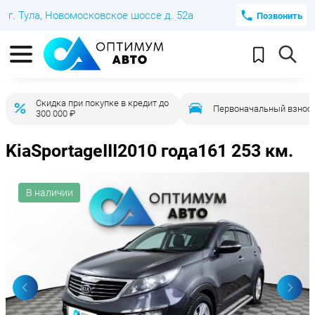
г. Тула, Новомосковское шоссе д. 52а
Позвонить
Скидка при покупке в кредит до
Первоначальный взнос 
300 000 ₽
Kia
Sportage
III
2010 года
161 253 км.
В наличии