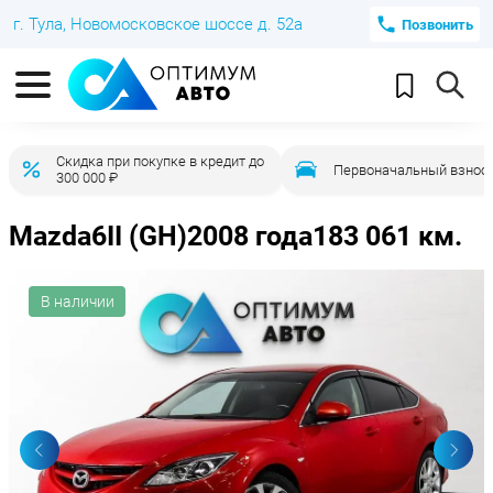
г. Тула, Новомосковское шоссе д. 52а
Позвонить
Скидка при покупке в кредит до
Первоначальный взнос 
300 000 ₽
Mazda
6
II (GH)
2008 года
183 061 км.
В наличии