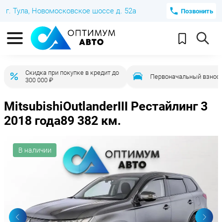
г. Тула, Новомосковское шоссе д. 52а
Позвонить
Скидка при покупке в кредит до
Первоначальный взнос 
300 000 ₽
Mitsubishi
Outlander
III Рестайлинг 3
2018 года
89 382 км.
В наличии