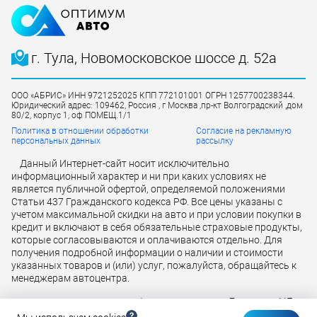
г. Тула, Новомосковское шоссе д. 52а
ООО «АБРИС» ИНН 9721252025 КПП 772101001 ОГРН 1257700238344.
Юридический адрес: 109462, Россия , г Москва ,пр-кт Волгоградский ,дом
80/2, корпус 1, оф ПОМЕЩ.1/1
Политика в отношении обработки
Согласие на рекламную
персональных данных
рассылку
Данный Интернет-сайт носит исключительно
информационный характер и ни при каких условиях не
является публичной офертой, определяемой положениями
Статьи 437 Гражданского кодекса РФ. Все цены указаны с
учетом максимальной скидки на авто и при условии покупки в
кредит и включают в себя обязательные страховые продукты,
которые согласовываются и оплачиваются отдельно. Для
получения подробной информации о наличии и стоимости
указанных товаров и (или) услуг, пожалуйста, обращайтесь к
менеджерам автоцентра.
Лицензия ЦБ
Кредит предоставляется банком АО «ТБанк»
РФ № 2673 от 09.07.2024 г