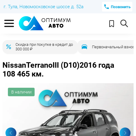
г. Тула, Новомосковское шоссе д. 52а
Позвонить
Скидка при покупке в кредит до
Первоначальный взнос 
300 000 ₽
Nissan
Terrano
III (D10)
2016 года
108 465 км.
В наличии