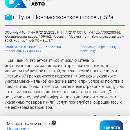
г. Тула, Новомосковское шоссе д. 52а
ООО «АБРИС» ИНН 9721252025 КПП 772101001 ОГРН 1257700238344.
Юридический адрес: 109462, Россия , г Москва ,пр-кт Волгоградский ,дом
80/2, корпус 1, оф ПОМЕЩ.1/1
Политика в отношении обработки
Согласие на рекламную
персональных данных
рассылку
Данный Интернет-сайт носит исключительно
информационный характер и ни при каких условиях не
является публичной офертой, определяемой положениями
Статьи 437 Гражданского кодекса РФ. Все цены указаны с
учетом максимальной скидки на авто и при условии покупки в
кредит и включают в себя обязательные страховые продукты,
которые согласовываются и оплачиваются отдельно. Для
получения подробной информации о наличии и стоимости
указанных товаров и (или) услуг, пожалуйста, обращайтесь к
менеджерам автоцентра.
Лицензия ЦБ
Кредит предоставляется банком АО «ТБанк»
РФ № 2673 от 09.07.2024 г
Мы используем cookies
Принять
Подробнее