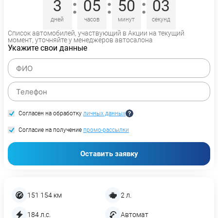
:
:
:
3
05
50
02
дней
часов
минут
секунд
Список автомобилей, участвующий в Акции на текущий
момент, уточняйте у менеджеров автосалона
Укажите свои данные
Согласен на обработку
личных данных
Согласие на получение
промо-рассылки
Оставить заявку
151 154 км
2 л.
184 л.с.
Автомат