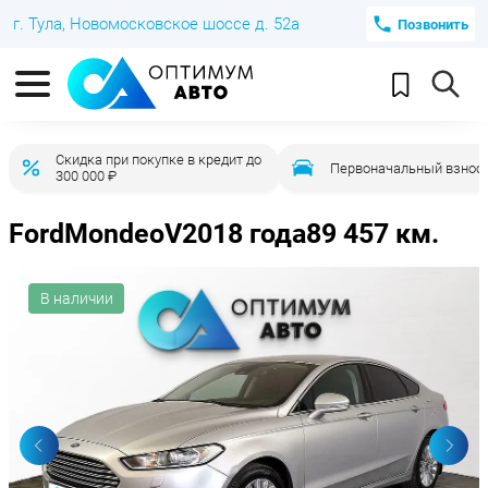
г. Тула, Новомосковское шоссе д. 52а
Позвонить
Скидка при покупке в кредит до
Первоначальный взнос 
300 000 ₽
Ford
Mondeo
V
2018 года
89 457 км.
В наличии