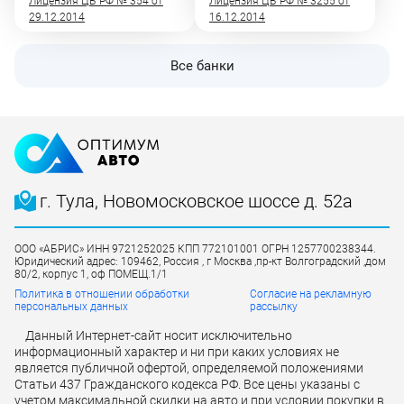
Лицензия ЦБ РФ № 354 от
Лицензия ЦБ РФ № 3255 от
29.12.2014
16.12.2014
Все банки
г. Тула, Новомосковское шоссе д. 52а
ООО «АБРИС» ИНН 9721252025 КПП 772101001 ОГРН 1257700238344.
Юридический адрес: 109462, Россия , г Москва ,пр-кт Волгоградский ,дом
80/2, корпус 1, оф ПОМЕЩ.1/1
Политика в отношении обработки
Согласие на рекламную
персональных данных
рассылку
Данный Интернет-сайт носит исключительно
информационный характер и ни при каких условиях не
является публичной офертой, определяемой положениями
Статьи 437 Гражданского кодекса РФ. Все цены указаны с
учетом максимальной скидки на авто и при условии покупки в