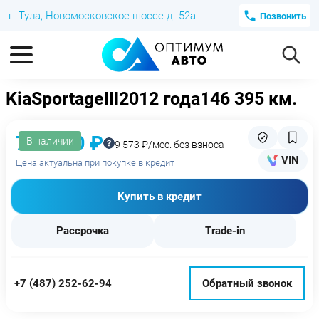
г. Тула, Новомосковское шоссе д. 52а
Позвонить
Kia
Sportage
III
2012 года
146 395 км.
759 000 ₽
В наличии
9 573 ₽/мес. без взноса
VIN
Цена актуальна при покупке в кредит
Купить в кредит
Рассрочка
Trade-in
+7 (487) 252-62-94
Обратный звонок