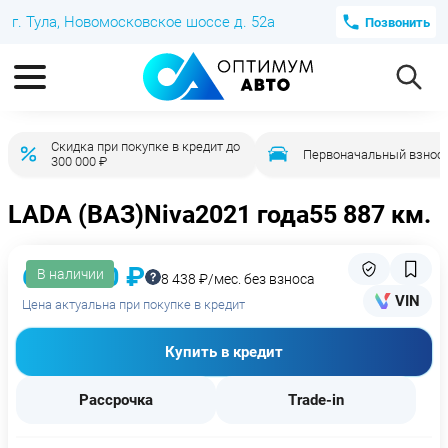
г. Тула, Новомосковское шоссе д. 52а
Позвонить
Скидка при покупке в кредит до
Первоначальный взнос 
300 000 ₽
LADA (ВАЗ)
Niva
2021 года
55 887 км.
669 000 ₽
В наличии
8 438 ₽/мес. без взноса
VIN
Цена актуальна при покупке в кредит
Купить в кредит
Рассрочка
Trade-in