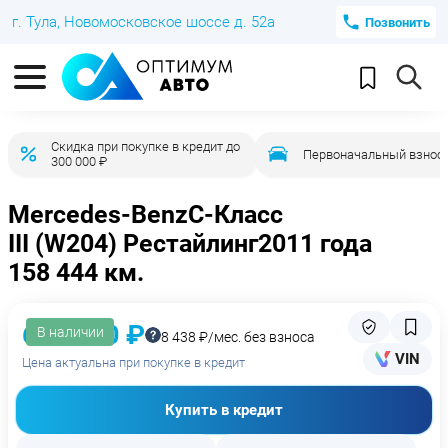
г. Тула, Новомосковское шоссе д. 52а
Позвонить
Скидка при покупке в кредит до
Первоначальный взнос 
300 000 ₽
Mercedes-Benz
C-Класс
III (W204) Рестайлинг
2011 года
158 444 км.
669 000 ₽
В наличии
8 438 ₽/мес. без взноса
VIN
Цена актуальна при покупке в кредит
Купить в кредит