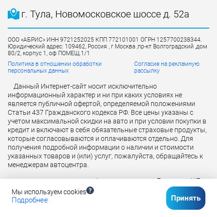
г. Тула, Новомосковское шоссе д. 52а
ООО «АБРИС» ИНН 9721252025 КПП 772101001 ОГРН 1257700238344.
Юридический адрес: 109462, Россия , г Москва ,пр-кт Волгоградский ,дом
80/2, корпус 1, оф ПОМЕЩ.1/1
Политика в отношении обработки
Согласие на рекламную
персональных данных
рассылку
Данный Интернет-сайт носит исключительно
информационный характер и ни при каких условиях не
является публичной офертой, определяемой положениями
Статьи 437 Гражданского кодекса РФ. Все цены указаны с
учетом максимальной скидки на авто и при условии покупки в
кредит и включают в себя обязательные страховые продукты,
которые согласовываются и оплачиваются отдельно. Для
получения подробной информации о наличии и стоимости
указанных товаров и (или) услуг, пожалуйста, обращайтесь к
менеджерам автоцентра.
Лицензия ЦБ
Кредит предоставляется банком АО «ТБанк»
РФ № 2673 от 09.07.2024 г
Мы используем cookies
Принять
Подробнее