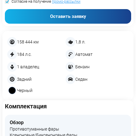
Согласие на получение
промо-рассылки
Оставить заявку
158 444 км
1,8 л.
184 л.с.
Автомат
1 владелец
Бензин
Задний
Седан
Черный
Комплектация
Обзор
Противотуманные фары
Ксеноновые/Биксеноновые фары