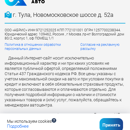
г. Тула, Новомосковское шоссе д. 52а
ООО «АБРИС» ИНН 9721252025 КПП 772101001 ОГРН 1257700238344.
Юридический адрес: 109462, Россия , г Москва ,пр-кт Волгоградский ,дом
80/2, корпус 1, оф ПОМЕЩ.1/1
Политика в отношении обработки
Согласие на рекламную
персональных данных
рассылку
Данный Интернет-сайт носит исключительно
информационный характер и ни при каких условиях не
является публичной офертой, определяемой положениями
Статьи 437 Гражданского кодекса РФ. Все цены указаны с
учетом максимальной скидки на авто и при условии покупки в
кредит и включают в себя обязательные страховые продукты,
которые согласовываются и оплачиваются отдельно. Для
получения подробной информации о наличии и стоимости
указанных товаров и (или) услуг, пожалуйста, обращайтесь к
менеджерам автоцентра.
Лицензия ЦБ
Кредит предоставляется банком АО «ТБанк»
РФ № 2673 от 09.07.2024 г
Мы используем cookies
Принять
Подробнее