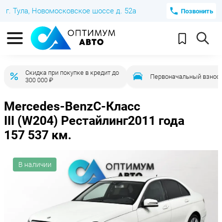
г. Тула, Новомосковское шоссе д. 52а
Позвонить
Скидка при покупке в кредит до
Первоначальный взнос 
300 000 ₽
Mercedes-Benz
C-Класс
III (W204) Рестайлинг
2011 года
157 537 км.
В наличии