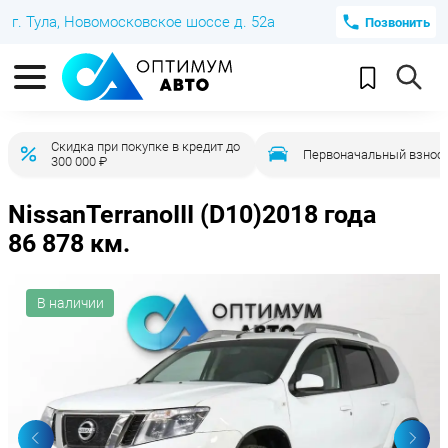
г. Тула, Новомосковское шоссе д. 52а
Позвонить
Скидка при покупке в кредит до
Первоначальный взнос 
300 000 ₽
Nissan
Terrano
III (D10)
2018 года
86 878 км.
В наличии