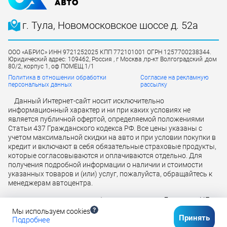
г. Тула, Новомосковское шоссе д. 52а
ООО «АБРИС» ИНН 9721252025 КПП 772101001 ОГРН 1257700238344.
Юридический адрес: 109462, Россия , г Москва ,пр-кт Волгоградский ,дом
80/2, корпус 1, оф ПОМЕЩ.1/1
Политика в отношении обработки
Согласие на рекламную
персональных данных
рассылку
Данный Интернет-сайт носит исключительно
информационный характер и ни при каких условиях не
является публичной офертой, определяемой положениями
Статьи 437 Гражданского кодекса РФ. Все цены указаны с
учетом максимальной скидки на авто и при условии покупки в
кредит и включают в себя обязательные страховые продукты,
которые согласовываются и оплачиваются отдельно. Для
получения подробной информации о наличии и стоимости
указанных товаров и (или) услуг, пожалуйста, обращайтесь к
менеджерам автоцентра.
Лицензия ЦБ
Кредит предоставляется банком АО «ТБанк»
РФ № 2673 от 09.07.2024 г
Мы используем cookies
Принять
Подробнее